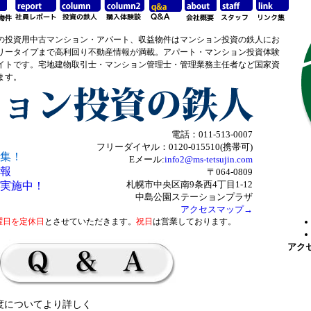
の投資用中古マンション・アパート、収益物件はマンション投資の鉄人にお
リータイプまで高利回り不動産情報が満載。アパート・マンション投資体験
イトです。宅地建物取引士・マンション管理士・管理業務主任者など国家資
ます。
電話：011-513-0007
フリーダイヤル：0120-015510(携帯可)
集！
Eメール:
info2@ms-tetsujin.com
報
〒064-0809
札幌市中央区南9条西4丁目1-12
実施中！
中島公園ステーションプラザ
アクセスマップ→
曜日を定休日
とさせていただきます。
祝日
は営業しております。
アク
度についてより詳しく