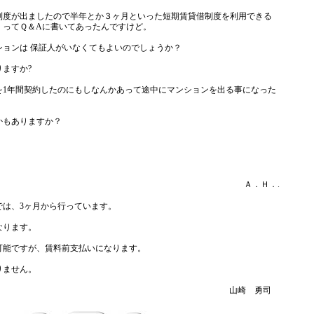
制度が出ましたので半年とか３ヶ月といった短期賃貸借制度を利用できる
＂ってＱ＆Aに書いてあったんですけど。
ションは 保証人がいなくてもよいのでしょうか？
ますか?
を1年間契約したのにもしなんかあって途中にマンションを出る事になった
かもありますか？
Ａ．Ｈ．.
では、3ヶ月から行っています。
なります。
可能ですが、賃料前支払いになります。
りません。
山崎 勇司