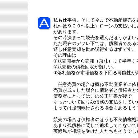
私も仕事柄、そして今まで不動産競売を
札件数９００件以上）ローンの支払いに
があります。
その時決まって競売を選んだほうがよい
ただ現在のデフレ下では、債権者である
避し任意売却を勧め説得するはずです。
その理由は
①競売開始から売却（落札）まで半年く
②競売後の債権回収が難しい。
③落札価格が市場価格を下回る可能性が
任意売買の場合は概ね不動産業者に依
売買が成立した場合に債務者と債権者と
債務者にとってはこの公正証書が後で
ずっとついて回り残債務の支払をしてい
よっては強制執行される場合もあるよう
競売の場合は債権者のほうも不良債権処
あまり残債務に関して追求してこないで
実際私が相談を受けた人たちもそうでし