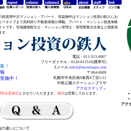
の投資用中古マンション・アパート、収益物件はマンション投資の鉄人にお
リータイプまで高利回り不動産情報が満載。アパート・マンション投資体験
イトです。宅地建物取引士・マンション管理士・管理業務主任者など国家資
ます。
電話：011-513-0007
フリーダイヤル：0120-015510(携帯可)
集！
Eメール:
info2@ms-tetsujin.com
報
〒064-0809
札幌市中央区南9条西4丁目1-12
実施中！
中島公園ステーションプラザ
アクセスマップ→
曜日を定休日
とさせていただきます。
祝日
は営業しております。
アク
内の違いについて