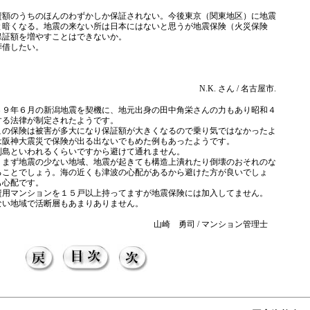
資額のうちのほんのわずかしか保証されない。今後東京（関東地区）に地震
と暗くなる。地震の来ない所は日本にはないと思うが地震保険（火災保険
保証額を増やすことはできないか。
拝借したい。
N.K. さん / 名古屋市.
３９年６月の新潟地震を契機に、地元出身の田中角栄さんの力もあり昭和４
する法律が制定されたようです。
この保険は被害が多大になり保証額が大きくなるので乗り気ではなかったよ
は阪神大震災で保険が出る出ないでもめた例もあったようです。
列島といわれるくらいですから避けて通れません。
、まず地震の少ない地域、地震が起きても構造上潰れたり倒壊のおそれのな
ることでしょう。海の近くも津波の心配があるから避けた方が良いでしょ
も心配です。
資用マンションを１５戸以上持ってますが地震保険には加入してません。
ない地域で活断層もあまりありません。
山崎 勇司 / マンション管理士