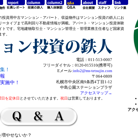
の投資用中古マンション・アパート、収益物件はマンション投資の鉄人にお
リータイプまで高利回り不動産情報が満載。アパート・マンション投資体験
イトです。宅地建物取引士・マンション管理士・管理業務主任者など国家資
ます。
電話：011-513-0007
フリーダイヤル：0120-015510(携帯可)
集！
Eメール:
info2@ms-tetsujin.com
報
〒064-0809
札幌市中央区南9条西4丁目1-12
実施中！
中島公園ステーションプラザ
アクセスマップ→
曜日を定休日
とさせていただきます。
祝日
は営業しております。
アク
を増やせないか？