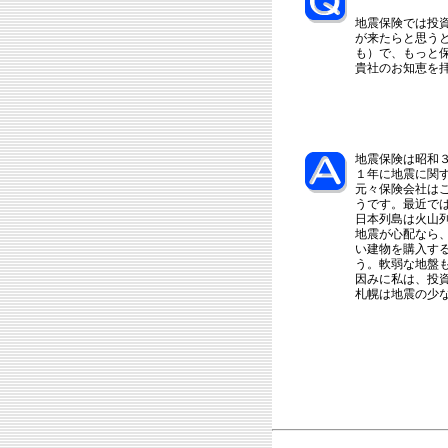
地震保険では投
が来たらと思う
も）で、もっと
貴社のお知恵を
地震保険は昭和
１年に地震に関
元々保険会社は
うです。最近で
日本列島は火山
地震が心配なら
い建物を購入す
う。軟弱な地盤
因みに私は、投
札幌は地震の少