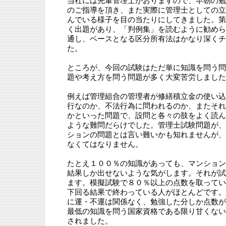
当社には先輩管理士がおりますので、早朝の勉
のご指導を頂き、また実際に管理士としての立
んでいる様子を目の当たりにしてきました。第
く出題があり、「判例集」を読むように勧めら
通し、ベースとなる区分所有法はかなり深くチ
た。
ところが、今回の試験はただ単に知識を問う問
題や考え方を問う問題が多く大変苦労しました
例えば管理組合の管理者が修繕積立金の使い込
行なのか、不法行為に問われるのか、またそれ
かといった問題で、設問と各々の肢をよく読ん
ような難問だらけでした。管理士試験問題が、
ションの問題とは言い難いかも知れませんが、
なくてはなりません。
たとえ１００％の知識があっても、マンション
結果しか出せないような気がします。それが試
ます。模擬試験で８０％以上の点数を取ってい
下回る結果で終わっている人がほとんどです。
に運・不運は関係なく、勉強した分しか点数が
最低の知識を問う国家資格である限り甘くない
されました。