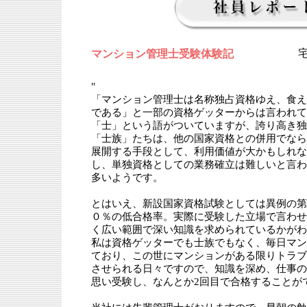
マンション管理士受験体験記
"
「マンション管理士は名称独占資格ゆえ、食え
である」と一部の資格ゲッターからは言われて
「士」という語がついていますが、誇り高き独
「士族」たちは、他の国家資格との併用でなら
展開する手段として、利用価値が大かもしれな
し、単独資格としての業務確立は難しいと言わ
多いようです。
とはいえ、新設国家資格試験としては異例の第
０％の低合格率。実際に受験した立場で言わせ
く広い範囲で深い知識を求められているかがわ
私は資格ゲッターでも士族でもなく、毎日マン
ており、この世にマンションがある限りトラブ
させられる日々ですので、知識を深め、仕事の
思い受験し、なんとか2回目で合格することが