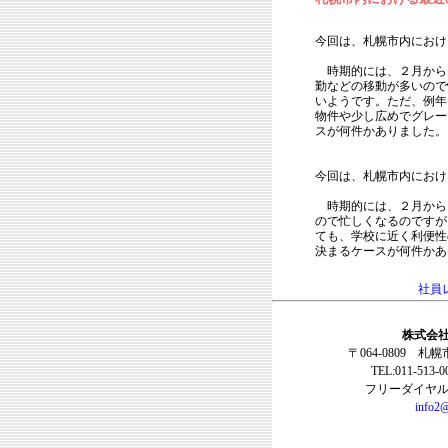
今回は、札幌市内におけ
時期的には、２月から
勤などの移動が多いので
いようです。ただ、例年
物件や少し広めでグレー
スが何件かありました。
今回は、札幌市内におけ
時期的には、２月から
ので忙しくなるのですが
ても、学校に近く利便性
決まるケースが何件かあ
社員
株式会社
〒064-0809 札
TEL:011-513-
フリーダイヤル:0
info2@