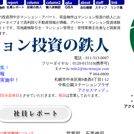
の投資用中古マンション・アパート、収益物件はマンション投資の鉄人にお
リータイプまで高利回り不動産情報が満載。アパート・マンション投資体験
イトです。宅地建物取引士・マンション管理士・管理業務主任者など国家資
ます。
電話：011-513-0007
フリーダイヤル：0120-015510(携帯可)
集！
Eメール:
info2@ms-tetsujin.com
報
〒064-0809
札幌市中央区南9条西4丁目1-12
実施中！
中島公園ステーションプラザ
アクセスマップ→
曜日を定休日
とさせていただきます。
祝日
は営業しております。
アク
営業部 石黒修司
の賃貸事情について