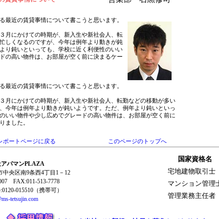
る最近の賃貸事情について書こうと思います。
３月にかけての時期が、新入生や新社会人、転
忙しくなるのですが、今年は例年より動きが鈍
より鈍いといっても、学校に近く利便性のいい
ドの高い物件は、お部屋が空く前に決まるケー
る最近の賃貸事情について書こうと思います。
３月にかけての時期が、新入生や新社会人、転勤などの移動が多い
、今年は例年より動きが鈍いようです。ただ、例年より鈍いといっ
のいい物件や少し広めでグレードの高い物件は、お部屋が空く前に
りました。
レポートページに戻る
このページのトップへ
国家資格名
アパマンPLAZA
宅地建物取引士
幌市中央区南9条西4丁目1－12
0007 FAX:011-513-7778
マンション管理
120-015510（携帯可）
管理業務主任者
ms-tetsujin.com