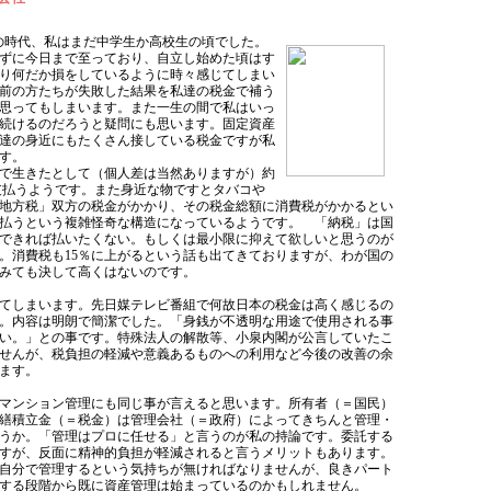
の時代、私はまだ中学生か高校生の頃でした。
ずに今日まで至っており、自立し始めた頃はす
り何だか損をしているように時々感じてしまい
前の方たちが失敗した結果を私達の税金で補う
思ってもしまいます。また一生の間で私はいっ
続けるのだろうと疑問にも思います。固定資産
達の身近にもたくさん接している税金ですが私
す。
まで生きたとして（個人差は当然ありますが）約
に支払うようです。また身近な物ですとタバコや
地方税」双方の税金がかかり、その税金総額に消費税がかかるとい
払うという複雑怪奇な構造になっているようです。 「納税」は国
できれば払いたくない。もしくは最小限に抑えて欲しいと思うのが
。消費税も15％に上がるという話も出てきておりますが、わが国の
みても決して高くはないのです。
てしまいます。先日媒テレビ番組で何故日本の税金は高く感じるの
。内容は明朗で簡潔でした。「身銭が不透明な用途で使用される事
い。」との事です。特殊法人の解散等、小泉内閣が公言していたこ
せんが、税負担の軽減や意義あるものへの利用など今後の改善の余
います。
マンション管理にも同じ事が言えると思います。所有者（＝国民）
繕積立金（＝税金）は管理会社（＝政府）によってきちんと管理・
うか。「管理はプロに任せる」と言うのが私の持論です。委託する
すが、反面に精神的負担が軽減されると言うメリットもあります。
自分で管理するという気持ちが無ければなりませんが、良きパート
択する段階から既に資産管理は始まっているのかもしれません。