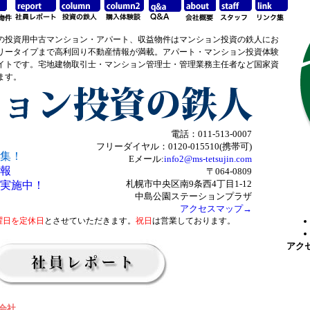
の投資用中古マンション・アパート、収益物件はマンション投資の鉄人にお
リータイプまで高利回り不動産情報が満載。アパート・マンション投資体験
イトです。宅地建物取引士・マンション管理士・管理業務主任者など国家資
ます。
電話：011-513-0007
フリーダイヤル：0120-015510(携帯可)
集！
Eメール:
info2@ms-tetsujin.com
報
〒064-0809
札幌市中央区南9条西4丁目1-12
実施中！
中島公園ステーションプラザ
アクセスマップ→
曜日を定休日
とさせていただきます。
祝日
は営業しております。
アク
会社