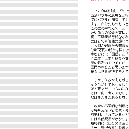
" バブル経済真っ只中
当然バブルの恩恵など得
でにバブルが崩壊してお
ます。自分たちのもっと
この世の中なんて…と、
たい幾らの税金を支払い
税・不動産所得税など私
にはとても複雑に感じま
人間が20歳から80歳
2,000万円の税金を国
車などには「国税」と「
う二重・三重と税金を支
民の義務の１つですが、
国民の本音だと思います
税金は世界基準で考えて
しかし何故か高く感じ
かを放送しておりました
ほど腹立だしいものはな
とは一向に進んでおりま
地はまだまだあると思
税金の不透明な利用は
が毎月支払う管理費・修
有効利用されているかど
には当然費用がかかりま
最終的には自分の資産は
ナー（管理会社）を選