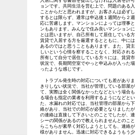
入居に関する書類を提出しなければ入居を許可
ョンです。共同生活を営む上で、問題のある入
ことからだと思われますが、お客さんは必ずし
するとは限らず、通常は申込後１週間から２週
応に苦慮します。マンションによっては理事と
ンもあります。みんなで住み良いマンションに
とは思いますが、自己所有して居住している方
賃貸で入居する方を厳選するとともに、中には
あるのではと思うこともあります。また、貸主
しいという心情を察することなく、対応される
所有して自分で居住している方々には、賃貸市
状況で、長期間空室でやっと申込みが入った場
ったような感じです。
トラブル発生時の対応についても差がありま
きりしない状況で、当社が管理している部屋が
て、実際は全く関係なかったなどという場合も
る場合も指定の業者を利用するようになどとい
た、水漏れの対応では、当社管理の部屋から下
絡があり、当社での対応が必要となりましたが
の連絡は直接して下さいとのことでしたが、連
シーの関係があるので教えられませんとのこと
らこちらが素早く対応しようとしても、連絡が
様がありません。迅速に対応できるようもう少