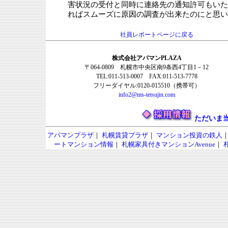
害状況の受付と同時に連絡先の通知許可もいた
ればスムーズに原因の調査が出来たのにと思い
社員レポートページに戻る
株式会社アパマンPLAZA
〒064-0809 札幌市中央区南9条西4丁目1－12
TEL:011-513-0007 FAX:011-513-7778
フリーダイヤル:0120-015510（携帯可）
info2@ms-tetsujin.com
ただいま
アパマンプラザ
｜
札幌賃貸プラザ
｜
マンション投資の鉄人
ートマンション情報
｜
札幌家具付きマンションAvenue
｜