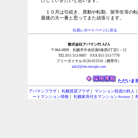
げしていきたいと思います。
１０月は引続き、異動や転勤、留学生等の転
最後の大一番と思ってまた頑張ります。
社員レポートページに戻る
株式会社アパマンPLAZA
〒064-0809 札幌市中央区南9条西4丁目1－12
TEL:011-513-0007 FAX:011-513-7778
フリーダイヤル:0120-015510（携帯可）
info2@ms-tetsujin.com
ただいま
アパマンプラザ
｜
札幌賃貸プラザ
｜
マンション投資の鉄人
ートマンション情報
｜
札幌家具付きマンションAvenue
｜