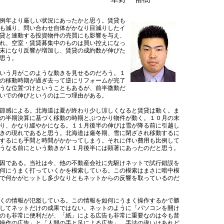
例年より厳しい状況にあったかと思う。賃貸も
も減り、問い合わせ自体がかなり目減りしたイ
貸と連動する投資物件の売買にも影響を与え、
れ、空室・賃貸募集中のものは買い控えになっ
末になり反響が増加し、賃貸の成約数が伸びた
思う。
いう月がこのような動きを見せるのだろう。１
の移動時期が過ぎ去って逆にリフォームが完了
うな位置づけということもあるが、前半微動だ
いでの伸びというのは二つ理由がある。
節感による。北海道は夏が終わり少し涼しくなると賃貸は動く。ま
の半期決算に基づく移動の時期とぶつかり物件が動く。１０月の末
り、かなり緩やかになる。１１月後半の伸びは雪が降る前に引越し
きの現れであると思う。北海道は厳冬期、雪に閉ざされ移動するに
するにも手間と時間がかかってしまう。それに伴い費用も比例して
うなる前にという動きが１１月後半には顕著にあったのだと思う。
因である。当社は今、他の不動産会社に先駆けネットで試行錯誤を
何にうまく打っていくかを模索している。この模索はまさに暗中模
で何かがヒットし多少なりともネットからの反響を取っているのだ
くの情報が氾濫している。この情報を如何にうまく操作するかで勝
してネットだけの成果ではない。ネットのように「パソコンを開け
のも非常に便利だが、「紙」による広告も非常に重要なのは今も昔
操作の広告」と「人間の手と足による広告」。手法の違いはあれど