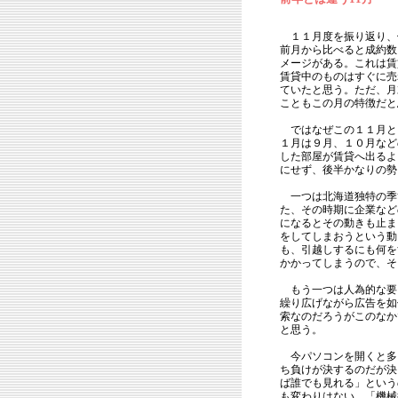
１１月度を振り返り、
前月から比べると成約数
メージがある。これは賃
賃貸中のものはすぐに売
ていたと思う。ただ、月
こともこの月の特徴だと
ではなぜこの１１月と
１月は９月、１０月など
した部屋が賃貸へ出るよ
にせず、後半かなりの勢
一つは北海道独特の季
た、その時期に企業など
になるとその動きも止ま
をしてしまおうという動
も、引越しするにも何を
かかってしまうので、そ
もう一つは人為的な要
繰り広げながら広告を如
索なのだろうがこのなか
と思う。
今パソコンを開くと多
ち負けが決するのだが決
ば誰でも見れる」という
も変わりはない。「機械