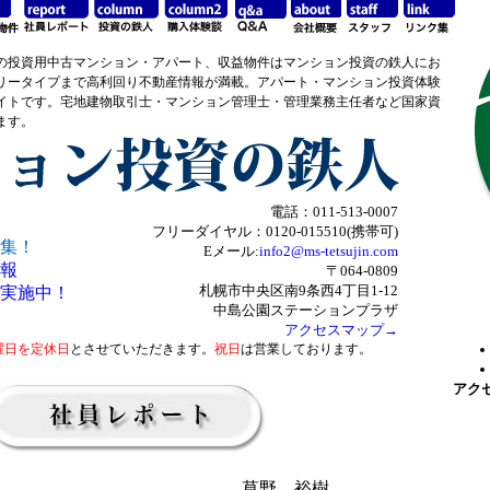
の投資用中古マンション・アパート、収益物件はマンション投資の鉄人にお
リータイプまで高利回り不動産情報が満載。アパート・マンション投資体験
イトです。宅地建物取引士・マンション管理士・管理業務主任者など国家資
ます。
電話：011-513-0007
フリーダイヤル：0120-015510(携帯可)
集！
Eメール:
info2@ms-tetsujin.com
報
〒064-0809
札幌市中央区南9条西4丁目1-12
実施中！
中島公園ステーションプラザ
アクセスマップ→
曜日を定休日
とさせていただきます。
祝日
は営業しております。
アク
草野 裕樹