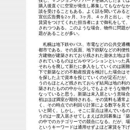
投じ、マンションやアパートを購入したまでは
購入後直ぐに空室が発生し募集してもなかなか
談を受けることもある。よく話を聞いてみると
宣伝広告費を2ヶ月、3ヶ月、４ヶ月と出し、
賃貸をつけてくれた担当者にまで御礼をして、
されつつある。このような場合、物件に問題が
題があることが多い。
札幌は地下鉄やバス、市電などの公共交通機
都市である。その反面、地下鉄駅などの利便性
方建物が建築されており残された遊休土地は非
されているものはビルやマンションといった具
それらを廃して新たに参入をしていくのは困難
下で新築などの不動産投資を検討した場合はそ
を探した上で資本を投じていくのが定石だが、
うのもほとんど残されておらず結局は地の利の
築されたものの中から少しでもよさそうな物件
なっていると思う。新築は未入居という意味合
初はほぼ満室が期待される。その賃料も通常よ
く、その時点での利回り計算による数字を見て
いと聞く。しかし、そこに盲点は潜んでいるの
うのは一度入居させてしまえば次回募集は「築
の中でのカテゴリーでの競合になる。だが、場
というキーワードは通用せずよほど家賃を下げ