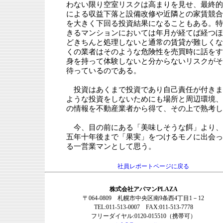
わない限り空室リスクは高まりを見せ、最終的
による収益下落と設備改修や近隣との家賃競合
を大きく下回る投資結果になることもある。特
きるマンションにおいては年月が経てば経つほ
どきちんと処理しないと通常の賃貸が難しくな
くの業者はそのような危険性を売買時に話をす
身を持って体験しないと分からないリスクがそ
待っているのである。
投資はあくまで投資であり自己責任が付きま
ような投資をしないためにも場所と周辺環境、
の情報を不動産業者から得て、その上で熟考し
今、目の前にある「美味しそうな餌」より、
五年十年後まで「果実」をつけるモノに出会っ
る一営業マンとして思う。
社員レポートページに戻る
株式会社アパマンPLAZA
〒064-0809 札幌市中央区南9条西4丁目1－12
TEL:011-513-0007 FAX:011-513-7778
フリーダイヤル:0120-015510（携帯可）