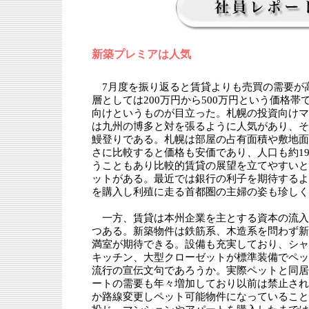
新築プレミアは人気
7月度を振り返ると賃貸よりも売買の需要が
層としては200万円から500万円という価格帯
向けというものが目立った。札幌の投資向けマ
は九州の博多と対を張るように人気があり、そ
鰻登りである。札幌は部屋の占有面積や敷地面
さに比較すると価格も安価であり、人口も約19
うこともあり比較的賃貸の展望を立てやすいと
ットがある。最近では銀行の利子を期待するよ
を購入し利殖に走る首都圏の主婦の姿も珍しく
一方、賃貸は本州企業を主とする資本の流入
つある。新築物件は鉄筋系、木造系を問わず新
満室が期待できる。設備も充実しており、シャ
キッチン、大型クローゼットが標準装備でペッ
流行の宣伝文句であろうか。実際ペットと同居
ートの需要も年々増加しており以前は禁止され
か路線変更しペット可能物件になっていること