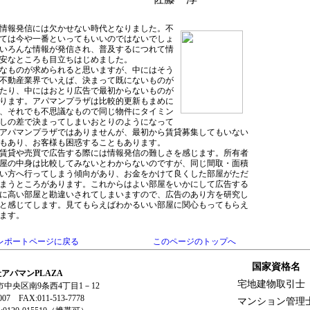
情報発信には欠かせない時代となりました。不
ては今や一番といってもいいのではないでしょ
いろんな情報が発信され、普及するにつれて情
安なところも目立ちはじめました。
なものが求められると思いますが、中にはそう
不動産業界でいえば、決まって既にないものが
たり、中にはおとり広告で最初からないものが
ります。アパマンプラザは比較的更新もまめに
、それでも不思議なもので同じ物件にタイミン
しの差で決まってしまいおとりのようになって
アパマンプラザではありませんが、最初から賃貸募集してもいない
もあり、お客様も困惑することもあります。
賃貸や売買で広告する際には情報発信の難しさを感じます。所有者
屋の中身は比較してみないとわからないのですが、同じ間取・面積
い方へ行ってしまう傾向があり、お金をかけて良くした部屋がただ
まうところがあります。これからはよい部屋をいかにして広告する
に高い部屋と勘違いされてしまいますので、広告のあり方を研究し
と感じてします。見てもらえばわかるいい部屋に関心もってもらえ
ます。
レポートページに戻る
このページのトップへ
国家資格名
アパマンPLAZA
宅地建物取引士
幌市中央区南9条西4丁目1－12
0007 FAX:011-513-7778
マンション管理