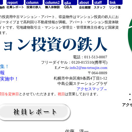
の投資用中古マンション・アパート、収益物件はマンション投資の鉄人にお
リータイプまで高利回り不動産情報が満載。アパート・マンション投資体験
イトです。宅地建物取引士・マンション管理士・管理業務主任者など国家資
ます。
電話：011-513-0007
フリーダイヤル：0120-015510(携帯可)
集！
Eメール:
info2@ms-tetsujin.com
報
〒064-0809
札幌市中央区南9条西4丁目1-12
実施中！
中島公園ステーションプラザ
アクセスマップ→
曜日を定休日
とさせていただきます。
祝日
は営業しております。
アク
佐藤 淳一