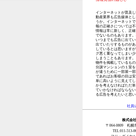
インターネットが普及し
動産業界も広告媒体とし
うか。インターネットで
報の正確さについては不
情報は常に新しく、正確
でないものもあります。
いつまでも広告に出てい
出ていたりするものがあ
しているとは思いますが
グ悪く重なってしまい少
しまうこともあります。
物件を掲載しているもの
分譲マンションの１室を
が違うために一部屋一部
であればお客様の目は安
単に高いように見えてし
かを考えなければただ単
ていかなければならない
る広告を考えたいと思い
社員
株式会社
〒064-0809 札
TEL:011-513-