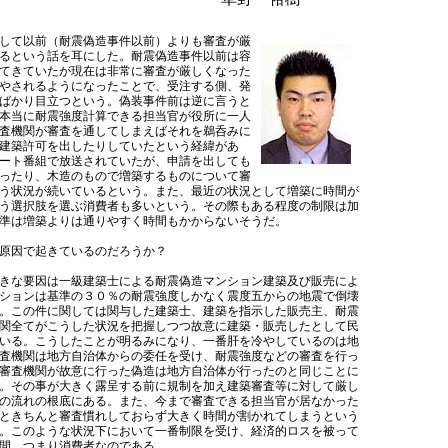
して以前（耐震偽造事件以前）よりも審査が厳
るという話を耳にした。耐震偽造事件以前は容
てきていたが現在は非常に審査が厳しくなった
やされるようになったことで、受注する側、発
ばかり目立つという。偽装事件前は逆に言うと
本当に耐震強度計算できる担当官が役所に一人
査機関が審査を通してしまえばそれを鵜呑みに
建築許可を出したりしていたという経緯があ
ート番組で放送されていたが、申請を出しても
ったり、木造のもので増築するものについて審
う状況が続いているという。また、最近の状況として増築に時間が
う選択肢を選ぶ消費者も多いという。その際もある程度の制限は加
準は増築よりは通りやすく時間もかからないそうだ。
原因で起きているのだろうか？
きな要因は一級建築士による耐震偽造マンション建築及び販売によ
ションは基準の３０％の耐震強度しかなく震度五からの地震で倒壊
。この件に関しては関与した建築士、建築を指示した販売主、耐震
関全てがこうした状況を把握しつつ故意に建築・販売したとして民
いる。こうしたことが明るみになり、一番肝を冷やしているのは地
査機関は地方自治体からの委任を受け、耐震強度などの審査を行っ
審査機関が故意に行った偽造は地方自治体が行ったのと同じことに
。その事が大きく露呈する前に規制を加え建築審査等に対して厳し
の流れの根底にある。また、今まで審査できる担当官が居なかった
ときちんと審査慣れしておらず大きく時間が割かれてしまうという
。このような状況下において一番制限を受け、経済的ロスを被って
間、つまり消費者なのである。