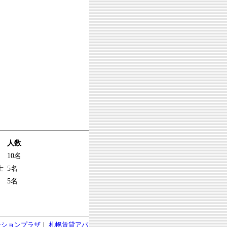
人数
10名
士
5名
5名
ンションプラザ
｜
札幌賃貸アパ