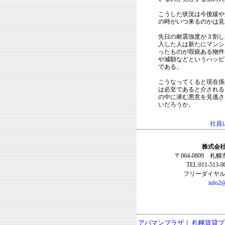
こうした状況は今後緩や
の時がいつ来るのかは見
先日の耐震強度が３割し
入した人は新たにマンシ
ったものが瑕疵ある物件
や減額などというハッピ
である。
こうなってくると現在係
は必至であると介される
の中に潜む悪意を見逃さ
いだろうか。
社員
株式会社
〒064-0809 札
TEL:011-513-
フリーダイヤル:0
info2@
アパマンプラザ
｜
札幌賃貸プ