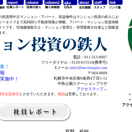
の投資用中古マンション・アパート、収益物件はマンション投資の鉄人にお
リータイプまで高利回り不動産情報が満載。アパート・マンション投資体験
イトです。宅地建物取引士・マンション管理士・管理業務主任者など国家資
ます。
電話：011-513-0007
フリーダイヤル：0120-015510(携帯可)
集！
Eメール:
info2@ms-tetsujin.com
報
〒064-0809
札幌市中央区南9条西4丁目1-12
実施中！
中島公園ステーションプラザ
アクセスマップ→
曜日を定休日
とさせていただきます。
祝日
は営業しております。
アク
草野 裕樹