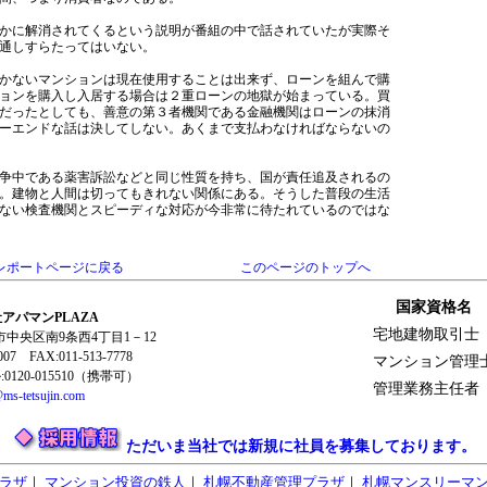
かに解消されてくるという説明が番組の中で話されていたが実際そ
通しすらたってはいない。
かないマンションは現在使用することは出来ず、ローンを組んで購
ョンを購入し入居する場合は２重ローンの地獄が始まっている。買
だったとしても、善意の第３者機関である金融機関はローンの抹消
ーエンドな話は決してしない。あくまで支払わなければならないの
争中である薬害訴訟などと同じ性質を持ち、国が責任追及されるの
。建物と人間は切ってもきれない関係にある。そうした普段の生活
ない検査機関とスピーディな対応が今非常に待たれているのではな
レポートページに戻る
このページのトップへ
国家資格名
アパマンPLAZA
宅地建物取引士
幌市中央区南9条西4丁目1－12
0007 FAX:011-513-7778
マンション管理
120-015510（携帯可）
管理業務主任者
ms-tetsujin.com
ただいま当社では新規に社員を募集しております。
ラザ
｜
マンション投資の鉄人
｜
札幌不動産管理プラザ
｜
札幌マンスリーマ