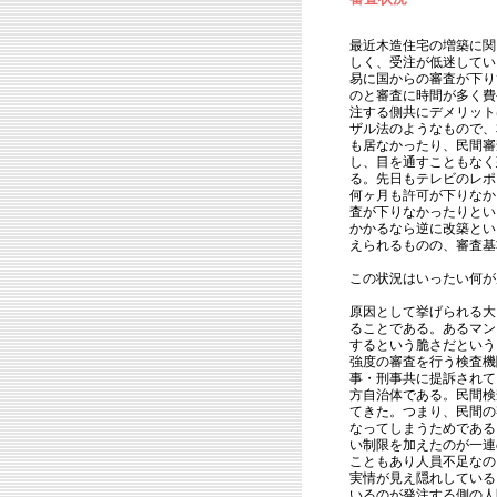
最近木造住宅の増築に関
しく、受注が低迷してい
易に国からの審査が下り
のと審査に時間が多く費
注する側共にデメリット
ザル法のようなもので、
も居なかったり、民間審
し、目を通すこともなく
る。先日もテレビのレポ
何ヶ月も許可が下りなか
査が下りなかったりとい
かかるなら逆に改築とい
えられるものの、審査基
この状況はいったい何が
原因として挙げられる大
ることである。あるマン
するという脆さだという
強度の審査を行う検査機
事・刑事共に提訴されて
方自治体である。民間検
てきた。つまり、民間の
なってしまうためである
い制限を加えたのが一連
こともあり人員不足なの
実情が見え隠れしている
いるのが発注する側の人