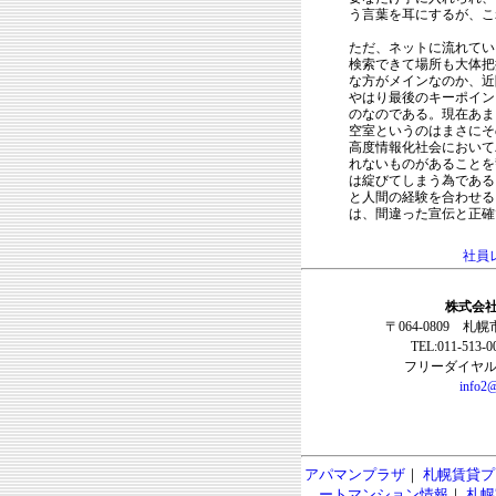
う言葉を耳にするが、こ
ただ、ネットに流れてい
検索できて場所も大体把
な方がメインなのか、近
やはり最後のキーポイン
のなのである。現在あま
空室というのはまさにそ
高度情報化社会において
れないものがあることを
は綻びてしまう為である
と人間の経験を合わせる
は、間違った宣伝と正確
社員
株式会社
〒064-0809 札
TEL:011-513-
フリーダイヤル:0
info2@
アパマンプラザ
｜
札幌賃貸プ
ートマンション情報
｜
札幌