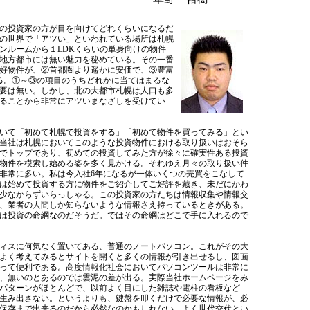
の投資家の方が目を向けてどれくらいになるだ
の世界で「アツい」といわれている場所は札幌
ンルームから１LDKくらいの単身向けの物件
地方都市には無い魅力を秘めている。その一番
好物件が、②首都圏より遥かに安価で、③豊富
る。①～③の項目のうちどれかに当てはまるな
要は無い。しかし、北の大都市札幌は人口も多
ることから非常にアツいまなざしを受けてい
いて「初めて札幌で投資をする」「初めて物件を買ってみる」とい
当社は札幌においてこのような投資物件における取り扱いはおそら
でトップであり、初めての投資してみた方が徐々に確実性ある投資
物件を模索し始める姿を多く見かける。それゆえ月々の取り扱い件
非常に多い。私は今入社6年になるが一体いくつの売買をこなして
は始めて投資する方に物件をご紹介してご好評を戴き、未だにかわ
少なからずいらっしゃる。この投資家の方たちは情報収集や情報交
、業者の人間しか知らないような情報さえ持っているときがある。
は投資の命綱なのだそうだ。ではその命綱はどこで手に入れるので
ィスに何気なく置いてある、普通のノートパソコン。これがその大
よく考えてみるとサイトを開くと多くの情報が引き出せるし、図面
って便利である。高度情報化社会においてパソコンツールは非常に
、無いのとあるのでは雲泥の差が出る。実際当社ホームページをみ
パターンがほとんどで、以前よく目にした雑誌や電柱の看板など
生み出さない。というよりも、鍵盤を叩くだけで必要な情報が、必
保存まで出来るのだから必然なのかもしれない。よく世代交代とい