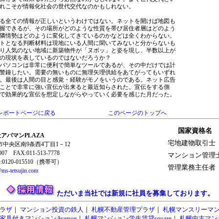
れこそが情報化社会の世代交代なのかもしれない。
る全ての情報が正しいというわけではない。ネットを開けば地図も
握できるが、その場所がどのような性質を帯び居住者層はどのよう
隣情勢はどのように変化してきているのかなどは全くわからない。
トとなる判断材料は現地にいる人間に聞いてみないと分からないも
り人気のない地域に新築物件が「ヌボッ」と姿を現し、半数以上が
の現状を表しているのではないだろうか？
パソコンは非常に便利で簡単なツールであるが、その中だけでは計
警鐘したい。需要の無いものに無理矢理供給をあてがってもいずれ
。最後は人間の目と感覚・経験がモノをいうのである。ネット広告
ことで非常に強い宣伝が出来ると最近知らされた。宣伝をする側
で効果的な宣伝を想定しながらやっていく必要を感じた月だった。
レポートページに戻る
このページのトップへ
国家資格名
アパマンPLAZA
宅地建物取引士
幌市中央区南9条西4丁目1－12
0007 FAX:011-513-7778
マンション管理
120-015510（携帯可）
管理業務主任者
ms-tetsujin.com
ただいま当社では新規に社員を募集しております。
ラザ
｜
マンション投資の鉄人
｜
札幌不動産管理プラザ
｜
札幌マンスリーマ
家具付きマンションAvenue
｜
札幌マンション学生賃貸square
｜
札幌中古マンシ