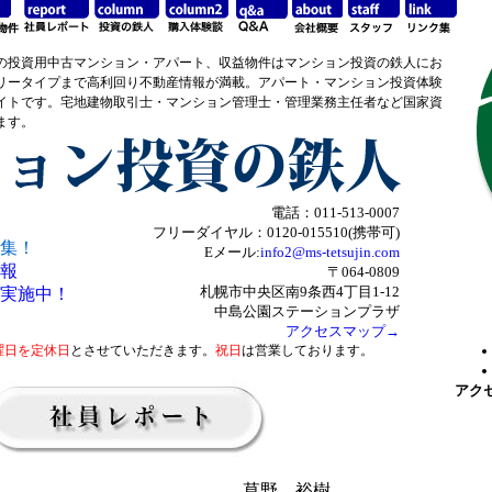
の投資用中古マンション・アパート、収益物件はマンション投資の鉄人にお
リータイプまで高利回り不動産情報が満載。アパート・マンション投資体験
イトです。宅地建物取引士・マンション管理士・管理業務主任者など国家資
ます。
電話：011-513-0007
フリーダイヤル：0120-015510(携帯可)
集！
Eメール:
info2@ms-tetsujin.com
報
〒064-0809
札幌市中央区南9条西4丁目1-12
実施中！
中島公園ステーションプラザ
アクセスマップ→
曜日を定休日
とさせていただきます。
祝日
は営業しております。
アク
草野 裕樹