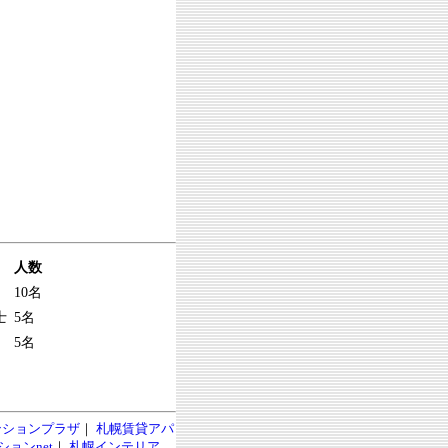
人数
10名
士
5名
5名
ンションプラザ
｜
札幌賃貸アパ
ョンnet
｜
札幌インテリア