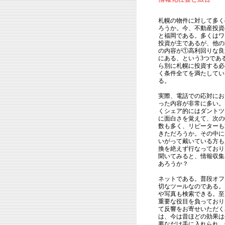
札幌の物件に対して多く
ろうか。今、不動産投資
と福岡である。多くはワ
投資が主であるが、他の
の内容が①高利回りな良
にある、という3つであ
ら別に札幌に投資する必
く条件全てを満たしてい
る。
実際、電話での応対にお
った内容が非常に多い。
くシェア的にはダントツ
に面白さを覚えて、次の
数も多く、リピーターも
きただろうか。その中に
いがって戴いている方も
換を絶えず行なっており
聞いてみると、情報収集
あろうか？
ネットである。普段オフ
切なツールなのである。
や写真も検索できる。至
重要な役目を負っており
て反響をお寄せいただく
は、今は昔ほどの効果は
要なだけ手に入れられ、