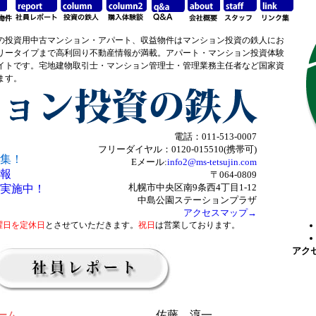
の投資用中古マンション・アパート、収益物件はマンション投資の鉄人にお
リータイプまで高利回り不動産情報が満載。アパート・マンション投資体験
イトです。宅地建物取引士・マンション管理士・管理業務主任者など国家資
ます。
電話：011-513-0007
フリーダイヤル：0120-015510(携帯可)
集！
Eメール:
info2@ms-tetsujin.com
報
〒064-0809
札幌市中央区南9条西4丁目1-12
実施中！
中島公園ステーションプラザ
アクセスマップ→
曜日を定休日
とさせていただきます。
祝日
は営業しております。
アク
佐藤 淳一
ーム