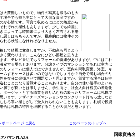
は大変難しいもので、物件の写真を撮るのも大
す場合でも持ち主にとって大切な資産ですの
のが心情です。写真で収めるにはどの角度から
それぞれの感性もありますが、少しでも綺麗に
きによっては時間帯により大きく左右される場
し悪しはもちろんですが、最終的には物件その
られる状態になければなりません。
粧して綺麗に変身しますが、不動産も同じよう
きく変わります。こんなにひどい部屋と思うよ
ます。テレビ番組でもリフォームの番組がありますが、中にはこれ
激変する場合もあります。分譲タイプのマンションであれば室内は
のリフォームは個人ではできませんが、室内を間取変更、浴室、キ
ームするケースは多いのではないでしょうか？自分で済む場合のリ
性を存分に発揮させて問題ないと思いますが、賃貸する場合は個性
込むことになり苦戦することもあります。自分の使い勝手のよいも
い勝手が良いとは限りません。学生向け、社会人向け程度の差別化
、ターゲットとする職業を絞り込む程の凝ったリフォームは札幌で
思います。デザイナーズマンションやコンクリート打ちっ放しなど
むしろ寒い感じがして受入れられないこともあります。札幌で投資
場合は札幌の特性を理解することが大切だと思います。
レポートページに戻る
このページのトップへ
国家資格名
アパマンPLAZA