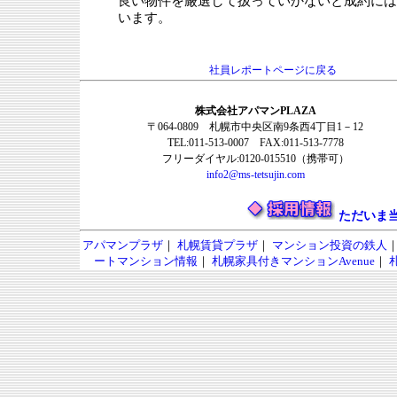
良い物件を厳選して扱っていかないと成約には
います。
社員レポートページに戻る
株式会社アパマンPLAZA
〒064-0809 札幌市中央区南9条西4丁目1－12
TEL:011-513-0007 FAX:011-513-7778
フリーダイヤル:0120-015510（携帯可）
info2@ms-tetsujin.com
ただいま
アパマンプラザ
｜
札幌賃貸プラザ
｜
マンション投資の鉄人
ートマンション情報
｜
札幌家具付きマンションAvenue
｜