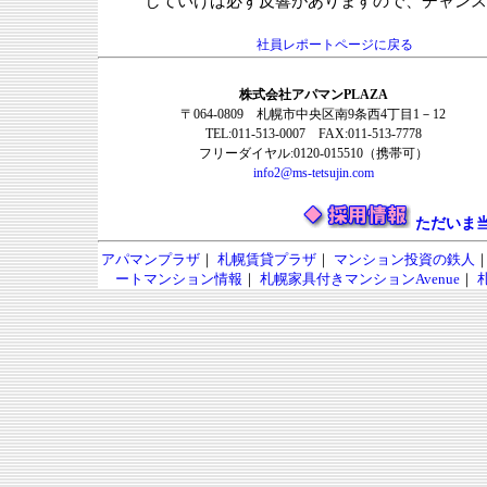
していけば必ず反響がありますので、チャンス
社員レポートページに戻る
株式会社アパマンPLAZA
〒064-0809 札幌市中央区南9条西4丁目1－12
TEL:011-513-0007 FAX:011-513-7778
フリーダイヤル:0120-015510（携帯可）
info2@ms-tetsujin.com
ただいま
アパマンプラザ
｜
札幌賃貸プラザ
｜
マンション投資の鉄人
ートマンション情報
｜
札幌家具付きマンションAvenue
｜