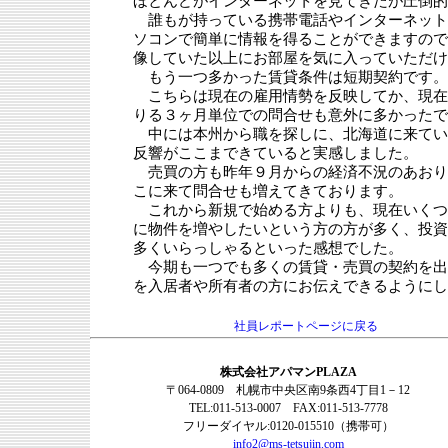
ほとんどがインターネットを見てきたが圧倒的
誰もが持っている携帯電話やインターネット
ソコンで簡単に情報を得ることができますので
像していた以上にお部屋を気に入っていただけ
もう一つ多かった賃貸条件は短期契約です。
こちらは現在の雇用情勢を反映してか、現在
りる３ヶ月単位での問合せも意外に多かったで
中には本州から職を探しに、北海道に来てい
反響がここまできていると実感しました。
売買の方も昨年９月からの経済不況のあおり
こに来て問合せも増えてきております。
これから新規で始める方よりも、現在いくつ
に物件を増やしたいという方の方が多く、投資
多くいらっしゃるといった感想でした。
今期も一つでも多くの賃貸・売買の契約を出
を入居者や所有者の方にお伝えできるようにし
社員レポートページに戻る
株式会社アパマンPLAZA
〒064-0809 札幌市中央区南9条西4丁目1－12
TEL:011-513-0007 FAX:011-513-7778
フリーダイヤル:0120-015510（携帯可）
info2@ms-tetsujin.com