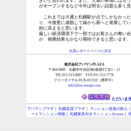
きいと思われます。また、大通の東側にはもう
がオープンするなど今年は明るい話題も多く見
これまでは大通と札幌駅が点でしかなかった
り、今後更に成熟して線から面へと発展してい
的に高まると思います。
厳しい経済環境下で一部ではお客さんの奪い合
が、相乗効果もかなり期待できると思います。
社員レポートページに戻る
株式会社アパマンPLAZA
〒064-0809 札幌市中央区南9条西4丁目1－12
TEL:011-513-0007 FAX:011-513-7778
フリーダイヤル:0120-015510（携帯可）
info2@ms-tetsujin.com
ただいま
アパマンプラザ
｜
札幌賃貸プラザ
｜
マンション投資の鉄人
ートマンション情報
｜
札幌家具付きマンションAvenue
｜