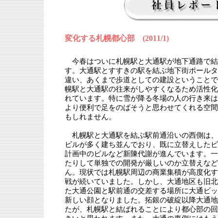
変化する札幌都心部 (2011/1)
今春はついに札幌駅と大通駅が地下通路で結
す。大通駅とすすきの駅を結ぶ地下街ポールタ
違い、あくまで歩道としての建設ということで
幌駅と大通駅の往来がしやすくなるため活性化
れています。特に雪が降る冬場の人の行き来は
より便利で足をのばそうと思わせてくれる空間
もしれません。
札幌駅と大通駅を結ぶ駅前通沿いの西側は、
ビルが多く建ち並んでおり、既に立替えしたビ
計画中のビルなど新陳代謝が進んでいます。一
たりして単独での開発が厳しいのか立替えなど
ん。現状では札幌駅周辺の商業集積が高度化す
戦が続いていました。しかし、大通地区も旧北
た大通公園と駅前通の交差する場所に大通ビッ
新しい顔となりました。拓銀の破綻以降大通地
たが、札幌駅と結ばれることにより都心部の回