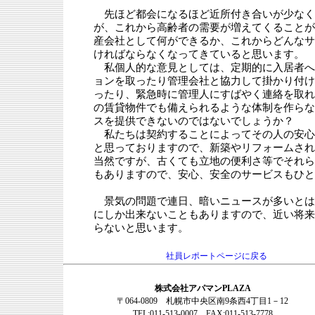
先ほど都会になるほど近所付き合いが少なく
が、これから高齢者の需要が増えてくることが
産会社として何ができるか、これからどんなサ
ければならなくなってきていると思います。
私個人的な意見としては、定期的に入居者へ
ョンを取ったり管理会社と協力して掛かり付け
ったり、緊急時に管理人にすばやく連絡を取れ
の賃貸物件でも備えられるような体制を作らな
スを提供できないのではないでしょうか？
私たちは契約することによってその人の安心
と思っておりますので、新築やリフォームされ
当然ですが、古くても立地の便利さ等でそれら
もありますので、安心、安全のサービスもひと
景気の問題で連日、暗いニュースが多いとは
にしか出来ないこともありますので、近い将来
らないと思います。
社員レポートページに戻る
株式会社アパマンPLAZA
〒064-0809 札幌市中央区南9条西4丁目1－12
TEL:011-513-0007 FAX:011-513-7778