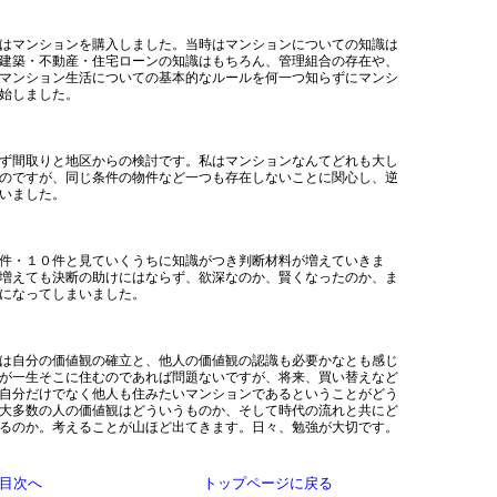
はマンションを購入しました。当時はマンションについての知識は
建築・不動産・住宅ローンの知識はもちろん、管理組合の存在や、
マンション生活についての基本的なルールを何一つ知らずにマンシ
始しました。
ず間取りと地区からの検討です。私はマンションなんてどれも大し
のですが、同じ条件の物件など一つも存在しないことに関心し、逆
いました。
件・１０件と見ていくうちに知識がつき判断材料が増えていきま
増えても決断の助けにはならず、欲深なのか、賢くなったのか、ま
になってしまいました。
は自分の価値観の確立と、他人の価値観の認識も必要かなとも感じ
が一生そこに住むのであれば問題ないですが、将来、買い替えなど
自分だけでなく他人も住みたいマンションであるということがどう
大多数の人の価値観はどういうものか、そして時代の流れと共にど
るのか。考えることが山ほど出てきます。日々、勉強が大切です。
目次へ
トップページに戻る