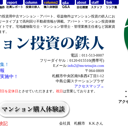
の投資用中古マンション・アパート、収益物件はマンション投資の鉄人にお
リータイプまで高利回り不動産情報が満載。アパート・マンション投資体験
イトです。宅地建物取引士・マンション管理士・管理業務主任者など国家資
ます。
電話：011-513-0007
フリーダイヤル：0120-015510(携帯可)
集！
Eメール:
info2@ms-tetsujin.com
報
〒064-0809
札幌市中央区南9条西4丁目1-12
実施中！
中島公園ステーションプラザ
アクセスマップ→
曜日を定休日
とさせていただきます。
祝日
は営業しております。
アク
験記
会社員 札幌市 K.K.さん