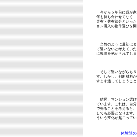
今から５年前に我が家
何も持ち合わせてなく、
専有・共有部分といった
ョン購入の物件選びを開
当然のように最初はま
て違いないと考えていた
に興味を抱かされてしま
そして迷いながらも５
す。しかし、判断材料が
すます迷ってしまうこと
結局、マンション選び
ています。これは、自分
で売ることを考えると、
しても必要となります。
ういう変化が起こってい
体験談の