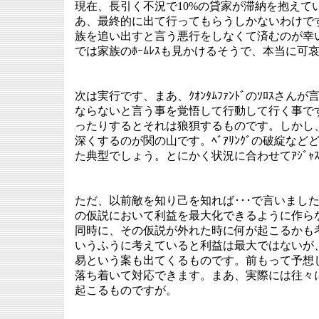
現在、長引く不況で10%の貸家が滞納を抱えて
あ、最終的に出て行ってもらうしかないわけですが、
族を追い出すと言う悪行をしなくて済むのが幸
では家族のﾎｰﾑﾚｽも見かけるそうで、本当に可
次は実行です、まあ、ｸｵﾝﾀﾑﾌｧﾝﾄﾞのｿﾛｽさ
ならないと言う事を覚悟して行動して行く事で
ったりするとそれは狼狽するものです。しかし
深くするのが関の山です。ﾍﾞｱﾘﾝｸﾞの破綻な
た典型でしょう。とにかく状況に合わせてｱｼﾞｬ
ただ、以前敵を知り己を知れば･･･で言いました
の仮説において利益を最大化できるように作ら
同時に、その仮説が外れた時に何が起こるかも
いうふうに考えていると利益は最大ではないが、仮
易という案も出てくるものです。前もって予想し
落ち着いて対応できます。まあ、実際には往々
起こるものですが。