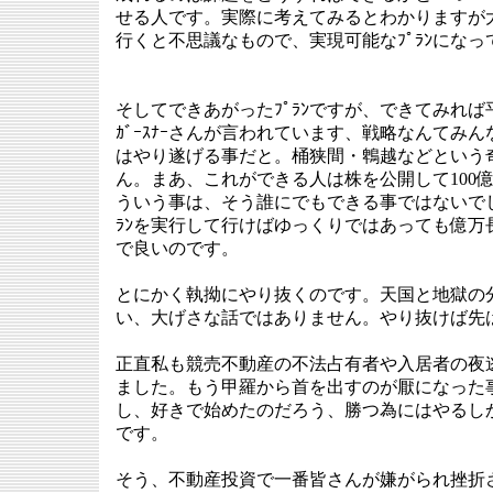
せる人です。実際に考えてみるとわかりますが大きな
行くと不思議なもので、実現可能なﾌﾟﾗﾝにな
そしてできあがったﾌﾟﾗﾝですが、できてみれば
ｶﾞｰｽﾅｰさんが言われています、戦略なんてみ
はやり遂げる事だと。桶狭間・鵯越などという
ん。まあ、これができる人は株を公開して100
ういう事は、そう誰にでもできる事ではないでし
ﾗﾝを実行して行けばゆっくりではあっても億万
で良いのです。
とにかく執拗にやり抜くのです。天国と地獄の
い、大げさな話ではありません。やり抜けば先
正直私も競売不動産の不法占有者や入居者の夜
ました。もう甲羅から首を出すのが厭になった
し、好きで始めたのだろう、勝つ為にはやるし
です。
そう、不動産投資で一番皆さんが嫌がられ挫折