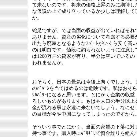
て来ないのです。将来の価格上昇のみに期待し
な仮説の上で成り立っているか少しは理解して
か。
蛇足ですが、では当面の収益が出ていればそれ
ありません。資産の劣化について考慮する必要
出たら廃屋となるようなｱﾊﾟｰﾄがいくら安く高
のは明白です。値段に釣られないように注意し
は1200万戸の貸家が有り、半分は空いている
われませんか。
おそらく、日本の景気は今後上向くでしょう。
のﾊﾟﾀｰﾝを当てはめるのは危険です。私はおそらく
ﾘｶﾊﾞﾘｰになると思います。とにかく企業の収
ろしいものがあります。もはや人口の半分以上を占め
金が流れる事は永遠に来ないでしょう。なにせ、ｸ
の目標が今や中国になってしまったのですから
そういう事でとにかく、当面の家賃の下落に対
持つ事です。購入時にｷﾞﾘｷﾞﾘで資金繰りを組