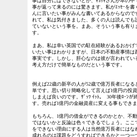
事は自分にはできないとか、ｷﾖｻｷさんが本の
事が返って来るのには驚きます。私がｴｯｾｰを
んに言いたい事がみんな書いてあるからなので
れて、私は気付きました、多くの人は読んでも
ていないという事を。まあ、そういう事も有り
す。
まあ、私は幸い英国での駐在経験があるおかげ
いたい事はわかりますが、日本の不動産事情は
事実です。しかし、肝心なのは彼が言われてい
考え方だけで簡単なものだという事です。
例えば22歳の新卒の人が52歳で億万長者になる
単です。思い切り簡略化して言えば1億円の投資不
しまえば良いのです。ｻﾞｯﾂ ｲｯﾄ｡ 30年後ﾛｰ
す。売れば1億円の金融資産に変える事もでき
もちろん、1億円の借金ができるのかとか、不
ではないかと反論は色々できるでしょう。ここ
をできない理由にする人は当然億万長者にはな
成れるのは課題をどうすればできるかと一つ一つ実現