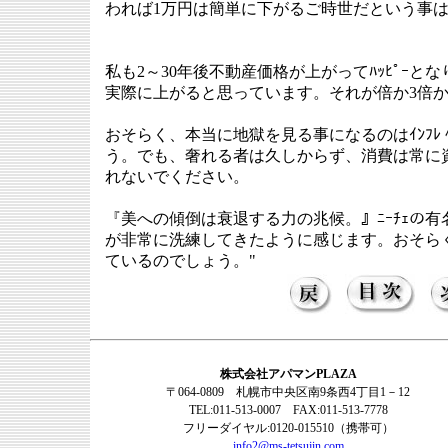
われば1万円は簡単に下がるご時世だという事
私も2～30年後不動産価格が上がってﾊｯﾋﾟｰ
実際に上がると思っています。それが倍か3倍
おそらく、本当に地獄を見る事になるのはｲﾝﾌﾚ 
う。でも、奢れる者は久しからず、消費は常に
れないでください。
『美への傾倒は衰退する力の兆候。』ﾆｰﾁｪの
が非常に洗練してきたように感じます。おそら
ているのでしょう。"
株式会社アパマンPLAZA
〒064-0809 札幌市中央区南9条西4丁目1－12
TEL:011-513-0007 FAX:011-513-7778
フリーダイヤル:0120-015510（携帯可）
info2@ms-tetsujin.com