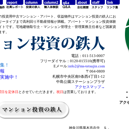
の投資用中古マンション・アパート、収益物件はマンション投資の鉄人にお
リータイプまで高利回り不動産情報が満載。アパート・マンション投資体験
イトです。宅地建物取引士・マンション管理士・管理業務主任者など国家資
ます。
電話：011-513-0007
フリーダイヤル：0120-015510(携帯可)
集！
Eメール:
info2@ms-tetsujin.com
報
〒064-0809
札幌市中央区南9条西4丁目1-12
実施中！
中島公園ステーションプラザ
アクセスマップ→
曜日を定休日
とさせていただきます。
祝日
は営業しております。
アク
神奈川県厚木市在住 Ｓ．