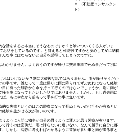
Ｍ．(不動産コンサルタン
ト）
。
的な話をすると本当にそうなるのですか？と喰いついてくる人がいま
いてお話をしているのです。と答えると可能\性ですかと安心して変に納得
そんな事にはならないと自分を説得してしまうのですね。
はわかりません。よく言うのですが帰りに交通事故で死ぬ事だって別に
なければいけないか？別に大袈裟な話ではありません。雨が降りそうだか
けの事です。誰だって一度は帰りに雨に降られてずぶぬれになった経験
い目に有った経験から傘を持って行くのではないでしょうか。別に雨が
て帰る事になってもたいした話ではありません。しかし、もし過去雨に
れば、もはや次から前もって手を打つ事は無いです。
的な失敗というのはこの肺炎になって死ぬくらいのｲﾝﾊﾟｸﾄが有るとい
の経験を生かせる次が無いのです。
言うように人間は物事が自分の思うように運ぶと思う習癖が有ります。
って行くのは面倒だ、雨は降らないに違いない。なんて勝手に自分に都
す。しかし、冷静に考えればわかるように荷物が多い事と雨が降る事と