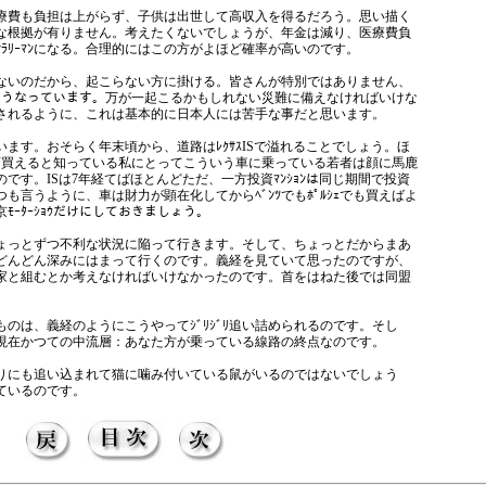
療費も負担は上がらず、子供は出世して高収入を得るだろう。思い描く
な根拠が有りません。考えたくないでしょうが、年金は減り、医療費負
ﾗﾘｰﾏﾝになる。合理的にはこの方がよほど確率が高いのです。
ないのだから、起こらない方に掛ける。皆さんが特別ではありません、
ｽはこうなっています。万が一起こるかもしれない災難に備えなければいけな
されるように、これは基本的に日本人には苦手な事だと思います。
ます。おそらく年末頃から、道路はﾚｸｻｽISで溢れることでしょう。ほ
ﾝが買えると知っている私にとってこういう車に乗っている若者は顔に馬鹿
です。ISは7年経てばほとんどただ、一方投資ﾏﾝｼｮﾝは同じ期間で投資
も言うように、車は財力が顕在化してからﾍﾞﾝﾂでもﾎﾟﾙｼｪでも買えばよ
ｰﾀｰｼｮｳだけにしておきましょう。
ょっとずつ不利な状況に陥って行きます。そして、ちょっとだからまあ
どんどん深みにはまって行くのです。義経を見ていて思ったのですが、
家と組むとか考えなければいけなかったのです。首をはねた後では同盟
うものは、義経のようにこうやってｼﾞﾘｼﾞﾘ追い詰められるのです。そし
現在かつての中流層：あなた方が乗っている線路の終点なのです。
りにも追い込まれて猫に噛み付いている鼠がいるのではないでしょう
ているのです。