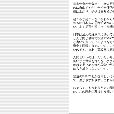
将来年金が十分出て、老人医
のは自由ですが、全く合理的
担は上がり、子供は安月給のｻ
起こるか起こらないかわから
99％の日本人の思考ﾌﾟﾛｾ
い、よく災害が起こって指摘
日本は足元の好景気に沸いてい
とんど同じ価格で投資ﾏﾝｼｮ
と書いて走っているようなもの
資金を回収できるのです。いつ
いのです。まあ、高級車は東京ﾓ
人間というのは、だいたいち
良いかと対策を打たないまま
腰越で足止めされた段階で平
はもう成立しないのです。
普通のｻﾗﾘｰﾏﾝとか国民とい
て、生かさず殺さず、これが
おそらく、もうあなた方の周
か。この悲劇の幕はもう開い