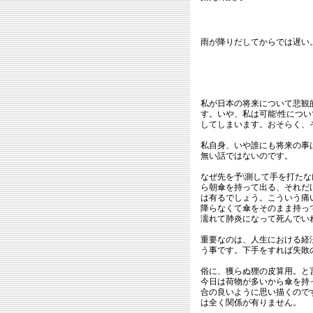
雨が降りだしてからでは遅い
私が日本の将来について悲観
す。いや、私は可能\性につ
してしまいます。おそらく、
私自身、いや誰にも将来の事
無い話ではないのです。
なぜ先を予\測して手を打た
ら朝傘を持って出る、それだ
は有るでしょう。こういう痛
降らなくて傘をそのまま持っ
濡れて肺炎になって死んでい
重要なのは、人生における経済
う事です。下手をすれば失敗
俗に、獲らぬ狸の皮算用。と
今日は荷物が多いから傘を持
合の良いように思い描くので
は全く関係が有りません。