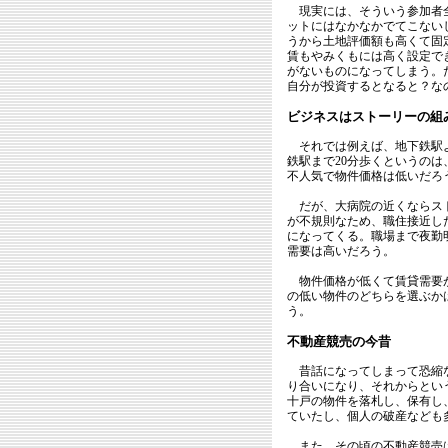
現実には、そういう参加者全
ットにはなかなかでてこない
うから土地評価額も高くて固
賃もやみくもには高く設定で
がないものになってしまう。
自分が投資するとなると？な
ビジネスはストーリーの組
それでは例えば、地下鉄駅よ
鉄駅まで20分歩くというの
不人気で物件価格は低いだろ
だが、大病院の近くならスト
が不規則なため、職住接近し
になってくる。職場まで夜勤
需要は高いだろう。
物件価格が低くて賃貸需要が
の低い物件のどちらを選ぶか
う。
不動産競売の今昔
昔話になってしまって恐縮な
り合いになり、それからとい
十戸の物件を落札し、保有し
ていたし、個人の破産なども
また、その頃の不動産競売は