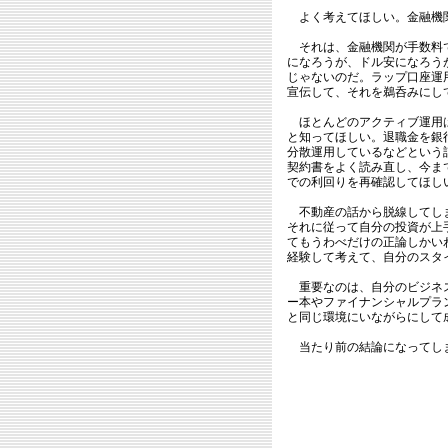
よく考えてほしい。金融機関
それは、金融機関が手数料で
になろうが、ドル安になろう
じゃないのだ。ラップ口座運
宣伝して、それを鵜呑みにし
ほとんどのアクティブ運用は
と知ってほしい。退職金を銀
分散運用しているなどという
契約書をよく読み直し、今ま
での利回りを再確認してほし
不動産の話から脱線してしま
それに従って自分の投資が上
てもうわべだけの正論しかい
経験して考えて、自分のスタ
重要なのは、自分のビジネス
ー本やファイナンシャルプラ
と同じ環境にいながらにして
当たり前の結論になってしま