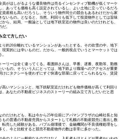
員がほしがるような優良物件は売るインセンティブ動機が低くマーケ
し、あっても価格も高く設定されているし、よい土地に立っているだろ
定資産税も高いだろうし、そういう物件同士の競合もあるわけだから家
きないもの。となると、当然、利回りも低下して投資物件としては旨味
だから、結局、一般論としては地下鉄至近の物件は良いのだけれども、
のだ。
み立て方しだい
り約20分離れているマンションがあったとする。その吹雪の中、地下
は、現実的には辛いものだ。だから、一般的視点でいうとマーケットでは
う。
ーリーは全く違ってくる。看護師さんは、早番、遅番、夜勤等、勤務
たいもの。そういう人にとっては、地下鉄より職場へのアクセスが重要
明けにタクシーを使わずにすぐ快適な部屋に戻ってこられるなら、賃貸
高いマンションと、地下鉄駅至近だけれども物件価格が高くて利回り
は、あなたの不動産ビジネスのストーリーの組み立て方しだいだと思
のだけれども、私は今から25年位前にアパマンプラザの山崎社長と知
うもの普通の不動産売買からスタートして札幌の不動産競売に進出し数
、転売した経験がある。バブル崩壊後で、金融機関が不良債権処理をし
多く、今と比較すると競売不動産物件の数は非常に多かった。
今のように一般的なものではなく、入札者もほとんどが業者かいわゆ