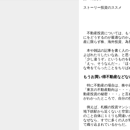
ストーリー投資のススメ
不動産投資については、もう
にをどうするのが最適なのか
産に限らず株、海外投資、為
本や雑誌の記事を書く人のイ
よばれたりしたいなあ、と思
「少し違うぞ」というものを
「えっ、そうなんだ～」「ほ
な奇をてらったことをちりば
もうお買い得不動産などな
特に不動産の場合は、株や為
「東京の不動産動向は・・・
動産投資の秘密・・・」と言
がわかったところで、自分の
例えば、札幌の投資マンショ
地下鉄駅から近くないと空室
のこと自体に１ミリも間違い
なぜなら、すでに多くの人が
て織り込まれているからだ。