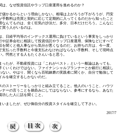
は、なぜ投資信託やラップ口座運用を進めるのか？
儲かるからという理由しかない。相場は上がろうが下がろうが、円安
が手数料は売買と契約に応じて定期的に入ってくるのだから知ったこと
用なんてものは、全く狂気の沙汰だ。多分、日本だけだろう。こんなに
て買う人がいるのは。
、日経平均等のインデックス運用に負けているという事実をしっかり
行や証券会社に相談して投資信託やラップ口座運用、保険などにすべて
話を聞くと他人事ながら気分が悪くなるのだ。お持ちの方は、今一度、
で支払った手数料と今後支払わなければならない手数料、そして現時点
い。愕然とする人もたくさんいると思う。
ったが、不動産投資には「これがベスト」という一般論はあっても、
手くいくわけではない。ファイナンシャルプランナーとか銀行に相談し
わない。やはり、聞くなら百戦錬磨の実践者に聞くか、自分で勉強して
イルを確立するしかないのだ。
のストーリーをしっかりと組み立てること。他人のいうこと、ハウツ
ンナーの言うことを鵜呑みにしてはならない。参考にするなら、あなた
成功した人に話を聞くこと。
いましたが、ぜひ御自分の投資スタイルを確立して下さい。
2017/7