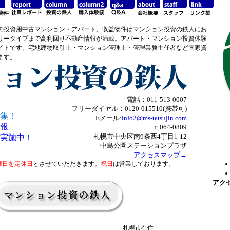
の投資用中古マンション・アパート、収益物件はマンション投資の鉄人にお
リータイプまで高利回り不動産情報が満載。アパート・マンション投資体験
イトです。宅地建物取引士・マンション管理士・管理業務主任者など国家資
ます。
電話：011-513-0007
フリーダイヤル：0120-015510(携帯可)
集！
Eメール:
info2@ms-tetsujin.com
報
〒064-0809
札幌市中央区南9条西4丁目1-12
実施中！
中島公園ステーションプラザ
アクセスマップ→
曜日を定休日
とさせていただきます。
祝日
は営業しております。
アク
札幌市在住