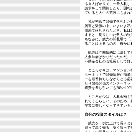
る玄人ばかりで、一般入札し
請求をして閲覧したり、開札
ていると人生の荒波にもまれ
私が初めて競売で落札した時
興奮と緊張の中、いよいよ私
僅差で落札されたとき、私は
すると、周りにいた数人の強
ちなみに、競売の開札場で「
ることはあるものの、確かに
競売は雰囲気的には決してシ
人参加者ばかりだったのだ。
不動産会社の若社長として輝
ところが今は、マンション物
ターネットで競売情報が簡単
ーを順番待ちしながらとる必
たり競売関係のインターネッ
経費を差し引いても20%~1
ところが今は、入札金額も市
れてくるらしい。そのため、
非常に難しくなってきている
自分の投資スタイルは？
競売を一例に上げて長々と書
買って高く売る、安く買って