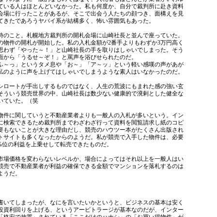
ている人はほとんどいなかった。私も何度か、自分で裁判所に赴き資料
会場に行ったことがあるが、そこで出会う人たちの顔つき、面構えを見
てきたであろうヤバイ系が結構多く、怖い雰囲気もあった。
のこと。札幌地方裁判所の開札会場に山崎社長と並んで座っていた。
の物件の開札が開始した。私の入札金額が2番手よりもわずか3万円高く
思わず「やった～！」と山崎社長の手を取りはしゃいでしまった。そう
面から「うるせ～ぞ！」と罵声を浴びせられたのだ。
ふ～っ」というタメ息や「お～」「ア～ッ」という軽い感嘆の声があが
私のように声を上げてはしゃいでしまうような素人はいなかったのだ。
ロートが手出しするものではなく、人生の荒波にもまれた感の強い玄
そういう競売世界の中、山崎社長は数少ない健康的で溌剌とした健全な
いていた。（笑
件に関していうと不動産業者よりも一般人の入札が多いという。イン
に検索できるため裁判所までわざわざ行って資料を閲覧請求し紙のコピ
要もないことが大きな理由だし、競売のハウツー本がたくさん出版され
トサイトも多くなったからのようだ。私が競売で入手した物件は、必要
00%位の利益を上乗せして転売できたものだ。
場価格を変わらないレベルか、場合によってはそれ以上を一般人はい
競売で不動産業者が利益の確保できる金額でマンションを落札するのは
ようだ。
いてしまったが、なにを言いたいかというと、ビジネスの基本は安く
投資利回りを上げる、というアービトラージが基本なのだが、インター