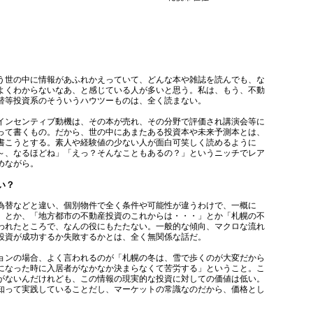
世の中に情報があふれかえっていて、どんな本や雑誌を読んでも、な
よくわからないなあ、と感じている人が多いと思う。私は、もう、不動
替等投資系のそういうハウツーものは、全く読まない。
ンセンティブ動機は、その本が売れ、その分野で評価され講演会等に
って書くもの。だから、世の中にあまたある投資本や未来予測本とは、
書こうとする。素人や経験値の少ない人が面白可笑しく読めるように
～、なるほどね」「えっ？そんなこともあるの？」というニッチでレア
めながら。
い？
替などと違い、個別物件で全く条件や可能性が違うわけで、一概に
」とか、「地方都市の不動産投資のこれからは・・・」とか「札幌の不
われたところで、なんの役にもたたない。一般的な傾向、マクロな流れ
投資が成功するか失敗するかとは、全く無関係な話だ。
ンの場合、よく言われるのが「札幌の冬は、雪で歩くのが大変だから
になった時に入居者がなかなか決まらなくて苦労する」ということ。こ
がないんだけれども、この情報の現実的な投資に対しての価値は低い。
知って実践していることだし、マーケットの常識なのだから、価格とし