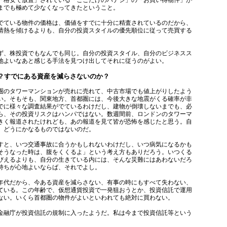
「格安で放置」されている「ここだけのハナシ」の「お買い得物件」が
までも極めて少なくなってきたということ。
ている物件の価格は、価値をすでに十分に精査されているのだから、
情熱を傾けるよりも、自分の投資スタイルの優先順位に従って売買する
、株投資でもなんでも同じ。自分の投資スタイル、自分のビジネスス
地よいなあと感じる手法を見つけ出してそれに従うのがよい。
？すでにある資産を減らさないのか？
のタワーマンションが売れに売れて、中古市場でも値上がりしたよう
い。そもそも、関東地方、首都圏には、今後大きな地震がくる確率が非
でに様々な調査結果がでているわけだし、建物が倒壊しないまでも、必
ら、その投資リスクはハンパではない。数週間前、ロンドンのタワーマ
きく報道されたけれども、あの報道を見て皆が恐怖を感じたと思う。自
、どうにかなるものではないのだ。
と、いつ交通事故に合うかもしれないわけだし、いつ病気になるかも
そうなった時は、腹をくくるよ」という考え方もありだろう。いつくる
びえるよりも、自分の生きている内には、そんな災難にはあわないだろ
持ちが心地よいならば、それでよし。
年代だから、今ある資産を減らさない、有事の時にもすべて失わない、
ている。この年齢で、仮想通貨投資で一発狙おうとか、投資信託で運用
ない。いくら首都圏の物件がよいといわれても絶対に買わない。
融庁が投資信託の規制に入ったようだ。私は今まで投資信託等という