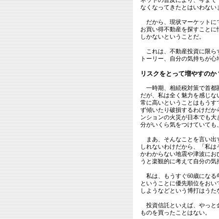
ネットの普及により、今まで
なくなってきたとはいわない
だから、現状マーケットにで
お買い得不動産を探すことに
しかないということだ。
これは、不動産投資に限らず
トーリー、自分の気持ちが心
リスクをとって増やすのか
一時期、相続税対策で首都圏
だが、私は全く魅力を感じな
常に高いということはもうす
ず傾いたり破損するわけだか
ンションの火災が日本でも大
分がいくら気をつけていても
まあ、そんなことを言い出す
しれないわけだから、「私は
かわからない地震や津波にお
うと楽観的に考えて自分の気
私は、もうすぐ60歳になる
ということに優先順位をおい
しようなどという博打はうた
投資信託といえば、やっと金
ものを買ったことはない。