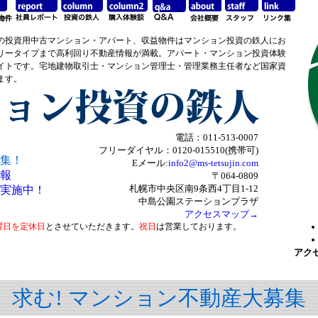
の投資用中古マンション・アパート、収益物件はマンション投資の鉄人にお
リータイプまで高利回り不動産情報が満載。アパート・マンション投資体験
イトです。宅地建物取引士・マンション管理士・管理業務主任者など国家資
ます。
電話：011-513-0007
フリーダイヤル：0120-015510(携帯可)
集！
Eメール:
info2@ms-tetsujin.com
報
〒064-0809
札幌市中央区南9条西4丁目1-12
実施中！
中島公園ステーションプラザ
アクセスマップ→
曜日を定休日
とさせていただきます。
祝日
は営業しております。
アク
求む! マンション不動産大募集