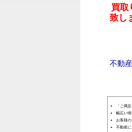
買取
致し
不動
「ご満足
幅広い情
お客様の
不動産に