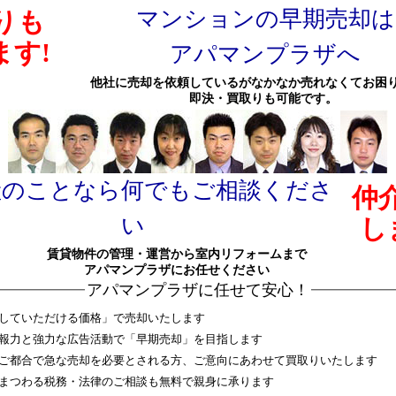
マンションの早期売却は
りも
ます!
アパマンプラザへ
他社に売却を依頼しているがなかなか売れなくてお困
即決・買取りも可能です。
産のことなら何でもご相談くださ
仲
い
し
賃貸物件の管理・運営から室内リフォームまで
アパマンプラザにお任せください
アパマンプラザに任せて安心！
していただける価格」で売却いたします
報力と強力な広告活動で「早期売却」を目指します
ご都合で急な売却を必要とされる方、ご意向にあわせて買取りいたします
まつわる税務・法律のご相談も無料で親身に承ります