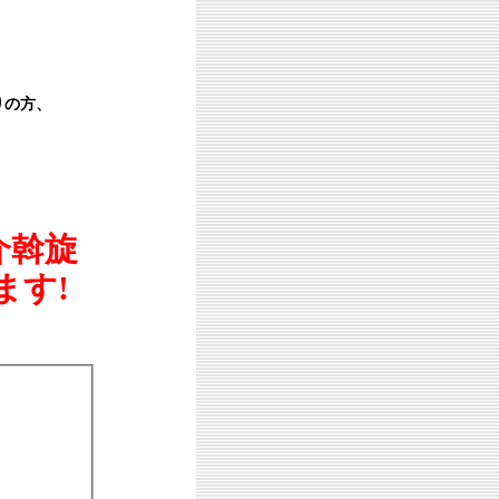
りの方、
介斡旋
ます!