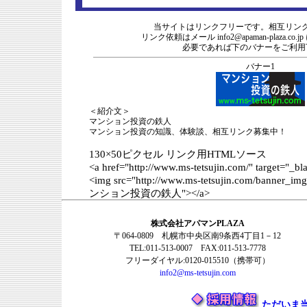
当サイトはリンクフリーです。相互リン
リンク依頼はメール
info2@apaman-plaza.co.jp
必要であれば下のバナーをご利用
バナー1
＜紹介文＞
マンション投資の鉄人
マンション投資の知識、体験談、相互リンク募集中！
130×50ピクセル リンク用HTMLソース
<a href="http://www.ms-tetsujin.com/" target="_bl
<img src="http://www.ms-tetsujin.com/banner_img/
ンション投資の鉄人"></a>
株式会社アパマンPLAZA
〒064-0809 札幌市中央区南9条西4丁目1－12
TEL:011-513-0007 FAX:011-513-7778
フリーダイヤル:0120-015510（携帯可）
info2@ms-tetsujin.com
ただいま