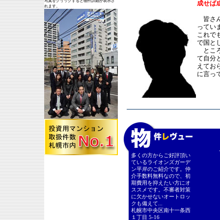
写真をクリックすると物件詳細が表示さ
成せば
れます。
皆さん
っていま
これで
で国と
ところ
て自分
えてお
に言って
多くの方からご好評頂い
ているライオンズガーデ
ン平岸のご紹介です。仲
介手数料無料なので、初
期費用を抑えたい方にオ
ススメです。不審者対策
に欠かせないオートロッ
クも備えて...
札幌市中央区南十一条西
１丁目 5-16