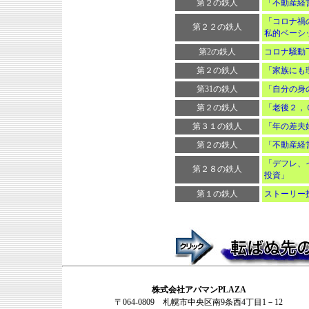
第２の鉄人
「不動産経
「コロナ禍
第２２の鉄人
私的ベーシ
第2の鉄人
コロナ騒動
第２の鉄人
「家族にも
第31の鉄人
「自分の身
第２の鉄人
「老後２，
第３１の鉄人
「年の差夫婦
第２の鉄人
「不動産経
「デフレ、
第２８の鉄人
投資」
第１の鉄人
ストーリー
株式会社アパマンPLAZA
〒064-0809 札幌市中央区南9条西4丁目1－12