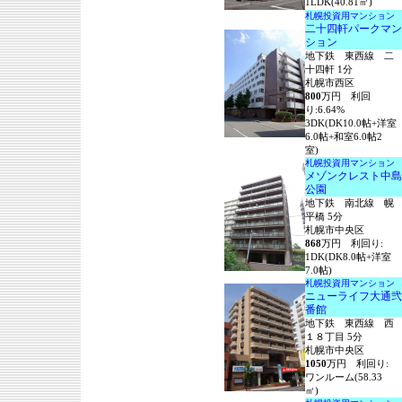
1LDK(40.81㎡)
札幌投資用マンション
二十四軒パークマン
ション
地下鉄 東西線 二
十四軒 1分
札幌市西区
800
万円 利回
り:6.64%
3DK(DK10.0帖+洋室
6.0帖+和室6.0帖2
室)
札幌投資用マンション
メゾンクレスト中島
公園
地下鉄 南北線 幌
平橋 5分
札幌市中央区
868
万円 利回り:
1DK(DK8.0帖+洋室
7.0帖)
札幌投資用マンション
ニューライフ大通弐
番館
地下鉄 東西線 西
１８丁目 5分
札幌市中央区
1050
万円 利回り:
ワンルーム(58.33
㎡)