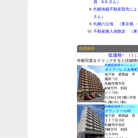
員 K.K.さん）
札幌地裁不動産競売による
さん）
札幌の立地 （東京都 会
不動産購入体験談 （東
売買物件
低価格<
|
1
|
外観写真をクリックすると詳細情
札幌投資用マンション
ダイアパレス水車町
地下鉄 東豊線 学
園前 7分
札幌市豊平区
650
万円 利回
り:7.78%
1LDK(LD8.9帖+洋室
4.2帖+K2.1帖)
札幌投資用マンション
グランドール68
地下鉄 東西線 西
１１丁目 8分
札幌市中央区
780
万円 利回
り:6.00%