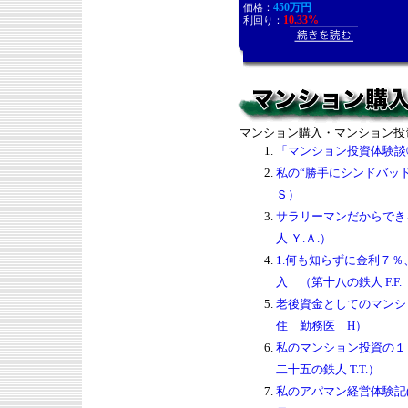
450万円
価格：
10.33%
利回り：
マンション購入・マンション投
「マンション投資体験談②
私の“勝手にシンドバッ
Ｓ）
サラリーマンだからでき
人 Ｙ.Ａ.）
1.何も知らずに金利７
入 （第十八の鉄人 F.F.
老後資金としてのマンシ
住 勤務医 H）
私のマンション投資の１５
二十五の鉄人 T.T.）
私のアパマン経営体験記