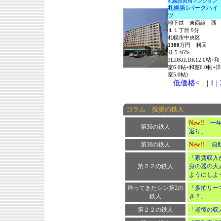
札幌投資用マンション
札幌第1パークハイ
ツ
地下鉄 東西線 西
１１丁目 9分
札幌市中央区
1300
万円 利回
り:5.46%
3LDK(LDK12.0帖+和
室6.0帖+和室6.0帖+洋
室5.0帖)
低価格<
|
1
|
コラム 投資の鉄人
New!!
「一
第36の鉄人
返り」
第36の鉄人
New!!
「 自
「家賃収入
第２２の鉄人
身の器の大
ようにしよ
帰ってきたシン第2の
「多忙リー
鉄人
き？」
第２２の鉄人
「老後の収